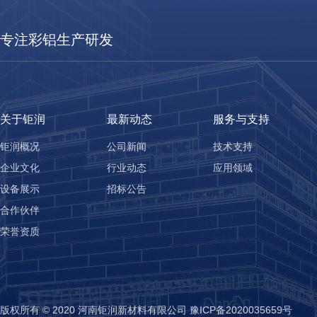
专注彩铝生产研发
关于钜润
最新动态
服务与支持
钜润概况
公司新闻
技术支持
企业文化
行业动态
应用领域
设备展示
招标公告
合作伙伴
荣誉资质
版权所有 © 2020 河南钜润新材料有限公司
豫ICP备2020035659号