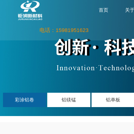
首页
关
电话：15981951623
彩涂铝卷
铝镁锰
铝单板